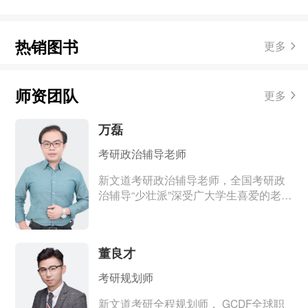
热销图书
更多
师资团队
更多
万磊
考研政治辅导老师
新文道考研政治辅导老师，全国考研政
治辅导“少壮派”深受广大学生喜爱的老
师。曾参与多项重大课题研究，发表科
研论文多篇，参与编写了多部科研著
作。深刻掌握历年考研真题命题和解题
董良才
规律，擅长引导学生准确抓住考研政治
复习主线，变机械式记忆为逻辑式理
考研规划师
解，讲课逻辑清晰，分析深透，史论并
重，简约幽默，深受全国广大考研学子
新文道考研全程规划师， GCDF全球职